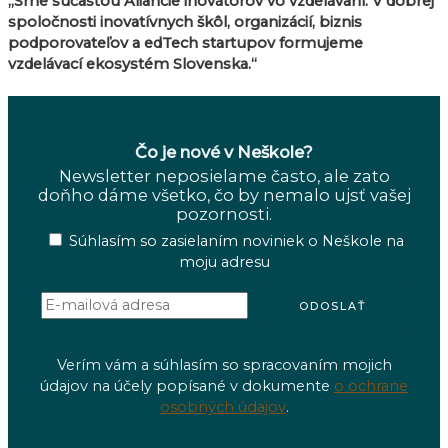
„Sme súčasťou Aliancie inovátorov vo vzdelávaní. V dobrej
spoločnosti inovatívnych škôl, organizácií, biznis
podporovateľov a edTech startupov formujeme
vzdelávací ekosystém Slovenska.“
Čo je nové v Neškole?
Newsletter neposielame často, ale zato
doňho dáme všetko, čo by nemalo ujsť vašej
pozornosti.
Súhlasím so zasielaním noviniek o Neškole na
moju adresu
Verím vám a súhlasím so spracovaním mojich
údajov na účely popísané v dokumente
o ochrane
osobných údajov
.