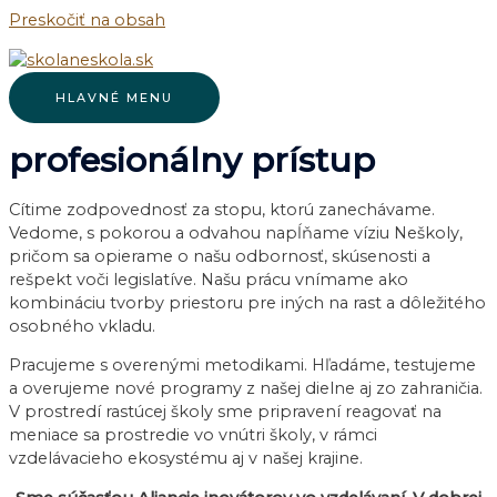
Preskočiť na obsah
HLAVNÉ MENU
profesionálny prístup
Cítime zodpovednosť za stopu, ktorú zanechávame.
Vedome, s pokorou a odvahou napĺňame víziu Neškoly,
pričom sa opierame o našu odbornosť, skúsenosti a
rešpekt voči legislatíve. Našu prácu vnímame ako
kombináciu tvorby priestoru pre iných na rast a dôležitého
osobného vkladu.
Pracujeme s overenými metodikami. Hľadáme, testujeme
a overujeme nové programy z našej dielne aj zo zahraničia.
V prostredí rastúcej školy sme pripravení reagovať na
meniace sa prostredie vo vnútri školy, v rámci
vzdelávacieho ekosystému aj v našej krajine.