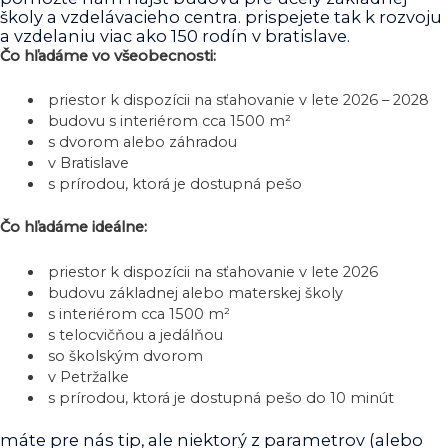
školy a vzdelávacieho centra. prispejete tak k rozvoju
a vzdelaniu viac ako 150 rodín v bratislave.
Čo hľadáme vo všeobecnosti:
priestor k dispozícii na sťahovanie v lete 2026 – 2028
budovu s interiérom cca 1500
m²
s dvorom alebo záhradou
v Bratislave
s prírodou, ktorá je dostupná pešo
Čo hľadáme ideálne:
priestor k dispozícii na sťahovanie v lete 2026
budovu základnej alebo materskej školy
s interiérom cca 1500
m²
s telocvičňou a jedálňou
so školským dvorom
v Petržalke
s prírodou, ktorá je dostupná pešo do 10 minút
máte pre nás tip, ale niektorý z parametrov (alebo