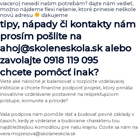
viacero) nesedí našim potrebám? dajte nám vedieť,
možno nájdeme flexi riešenie, ktoré prinesie neškole
novú adresu
ďakujeme
tipy, nápady či kontakty nám
prosím pošlite na
ahoj@skoleneskola.sk alebo
zavolajte 0918 119 095
chcete pomôcť inak?
Viete aké náročné je balansovať v rozpočte vzdelávacej
inštitúcie a chcete finančne podporiť projekt, ktorý prináša
inovatívne vzdelávanie postavené na rešpektujúcom
prístupe, komunite a prírode?
Vaša podpora nám pomôže rásť a budovať pevné základy v
časoch, kedy je vzdelanie a budovanie charakteru tou
najdôležitejšou komoditou pre našu krajinu. Ozvite sa nám na
viera.mojzesova@skolaneskola.sk