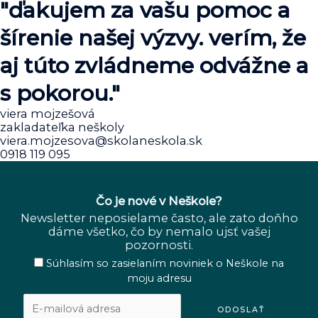
"ďakujem za vašu pomoc a
šírenie našej výzvy. verím, že
aj túto zvládneme odvážne a
s pokorou."
viera mojzešová
zakladateľka neškoly
viera.mojzesova@skolaneskola.sk
0918 119 095
Čo je nové v Neškole?
Newsletter neposielame často, ale zato doňho
dáme všetko, čo by nemalo ujsť vašej
pozornosti.
Súhlasím so zasielaním noviniek o Neškole na
moju adresu