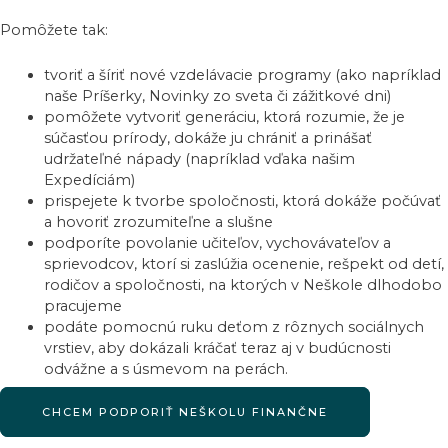
Pomôžete tak:
tvoriť a šíriť nové vzdelávacie programy (ako napríklad
naše Príšerky, Novinky zo sveta či zážitkové dni)
pomôžete vytvoriť generáciu, ktorá rozumie, že je
súčasťou prírody, dokáže ju chrániť a prinášať
udržateľné nápady (napríklad vďaka našim
Expedíciám)
prispejete k tvorbe spoločnosti, ktorá dokáže počúvať
a hovoriť zrozumiteľne a slušne
podporíte povolanie učiteľov, vychovávateľov a
sprievodcov, ktorí si zaslúžia ocenenie, rešpekt od detí,
rodičov a spoločnosti, na ktorých v Neškole dlhodobo
pracujeme
podáte pomocnú ruku deťom z rôznych sociálnych
vrstiev, aby dokázali kráčať teraz aj v budúcnosti
odvážne a s úsmevom na perách.
CHCEM PODPORIŤ NEŠKOLU FINANČNE