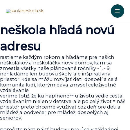
HLA
ME
neškola hľadá novú
adresu
rastieme každým rokom a hľadáme pre našich
neškolákov a neškoláčky nový domov, kam sa
zmestia všetky naše plánované ročníky - 1. - 9.
nehľadáme len budovu školy, ale inšpiratívny
priestor, kde sa môžu rozvíjať deti, dospelí a celá
komunita ľudí, ktorým dáva zmysel celoživotné
vzdelávanie.
veríme totiž, že ku naplnenému životu vedie cesta
vzdelávaním nielen v detstve, ale po celý život = náš
priestor preto chceme využívať cez deň pre deti a
mládež a podvečer pre mládež, dospelých aj
seniorov.
pomôžte nám nájsť budovu pre účely základnej